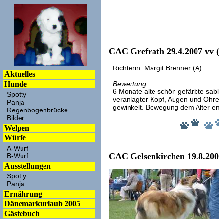
CAC Grefrath 29.4.2007 vv (
Richterin: Margit Brenner (A)
Aktuelles
Bewertung:
Hunde
6 Monate alte schön gefärbte sabl
Spotty
veranlagter Kopf, Augen und Ohren
Panja
gewinkelt, Bewegung dem Alter en
Regenbogenbrücke
Bilder
Welpen
Würfe
A-Wurf
CAC Gelsenkirchen 19.8.20
B-Wurf
Ausstellungen
Spotty
Panja
Ernährung
Dänemarkurlaub 2005
Gästebuch